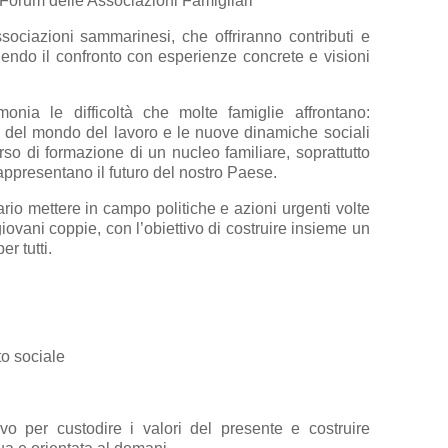
 Forum delle Associazioni Famigliari
sociazioni sammarinesi, che offriranno contributi e
hendo il confronto con esperienze concrete e visioni
monia le difficoltà che molte famiglie affrontano:
tà del mondo del lavoro e le nuove dinamiche sociali
o di formazione di un nucleo familiare, soprattutto
, rappresentano il futuro del nostro Paese.
io mettere in campo politiche e azioni urgenti volte
iovani coppie, con l’obiettivo di costruire insieme un
r tutti.
to sociale
ivo per custodire i valori del presente e costruire